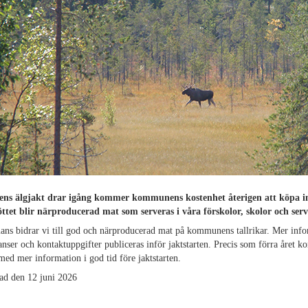
ens älgjakt drar igång kommer kommunens kostenhet återigen att köpa i
öttet blir närproducerad mat som serveras i våra förskolor, skolor och ser
ns bidrar vi till god och närproducerad mat på kommunens tallrikar. Mer inf
nser och kontaktuppgifter publiceras inför jaktstarten. Precis som förra året 
 med mer information i god tid före jaktstarten.
ad den 12 juni 2026