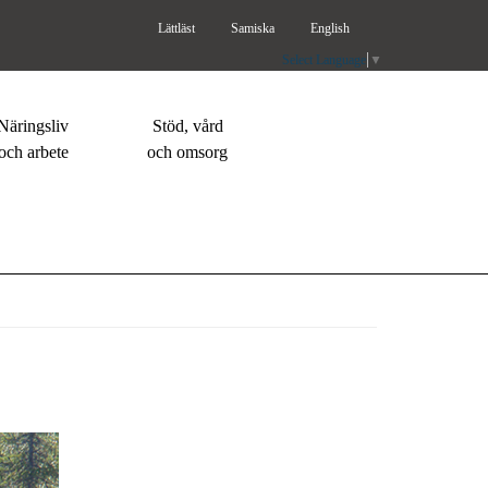
Lättläst
Samiska
English
Select Language
▼
Näringsliv
Stöd, vård
och arbete
och omsorg