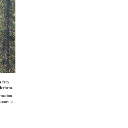
n fem
vicehem.
ormation
kommer vi