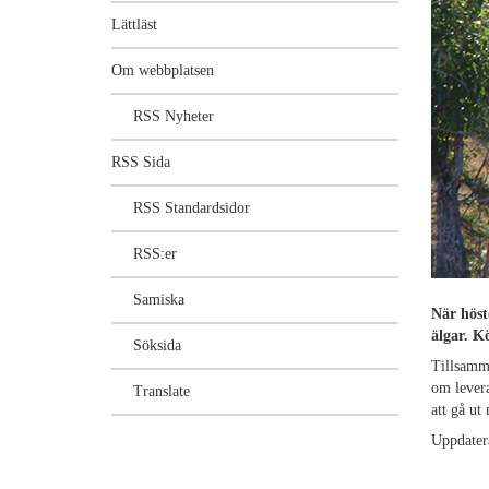
Lättläst
Om webbplatsen
RSS Nyheter
RSS Sida
RSS Standardsidor
RSS:er
Samiska
När höst
älgar. K
Söksida
Tillsamma
om levera
Translate
att gå ut
Uppdater