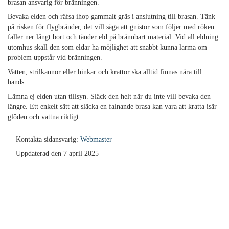
brasan ansvarig för bränningen.
Bevaka elden och räfsa ihop gammalt gräs i anslutning till brasan. Tänk
på risken för flygbränder, det vill säga att gnistor som följer med röken
faller ner långt bort och tänder eld på brännbart material. Vid all eldning
utomhus skall den som eldar ha möjlighet att snabbt kunna larma om
problem uppstår vid bränningen.
Vatten, strilkannor eller hinkar och krattor ska alltid finnas nära till
hands.
Lämna ej elden utan tillsyn. Släck den helt när du inte vill bevaka den
längre. Ett enkelt sätt att släcka en falnande brasa kan vara att kratta isär
glöden och vattna rikligt.
Kontakta sidansvarig:
Webmaster
Uppdaterad den 7 april 2025