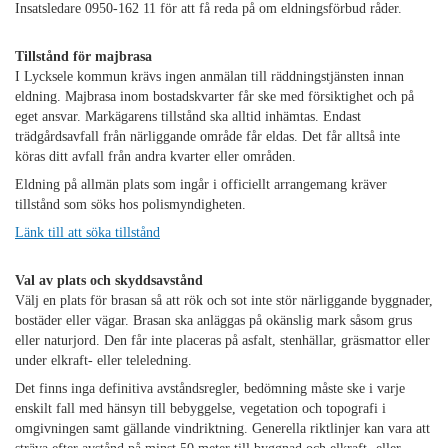
Insatsledare 0950-162 11 för att få reda på om eldningsförbud råder.
Tillstånd för majbrasa
I Lycksele kommun krävs ingen anmälan till räddningstjänsten innan
eldning. Majbrasa inom bostadskvarter får ske med försiktighet och på
eget ansvar. Markägarens tillstånd ska alltid inhämtas. Endast
trädgårdsavfall från närliggande område får eldas. Det får alltså inte
köras ditt avfall från andra kvarter eller områden.
Eldning på allmän plats som ingår i officiellt arrangemang kräver
tillstånd som söks hos polismyndigheten.
Länk till att söka tillstånd
Val av plats och skyddsavstånd
Välj en plats för brasan så att rök och sot inte stör närliggande byggnader,
bostäder eller vägar. Brasan ska anläggas på okänslig mark såsom grus
eller naturjord. Den får inte placeras på asfalt, stenhällar, gräsmattor eller
under elkraft- eller teleledning.
Det finns inga definitiva avståndsregler, bedömning måste ske i varje
enskilt fall med hänsyn till bebyggelse, vegetation och topografi i
omgivningen samt gällande vindriktning. Generella riktlinjer kan vara att