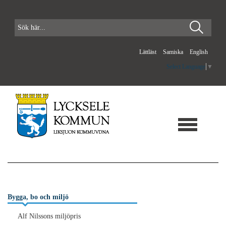
Lättläst
Samiska
English
Select Language
▼
Bygga, bo och miljö
Alf Nilssons miljöpris