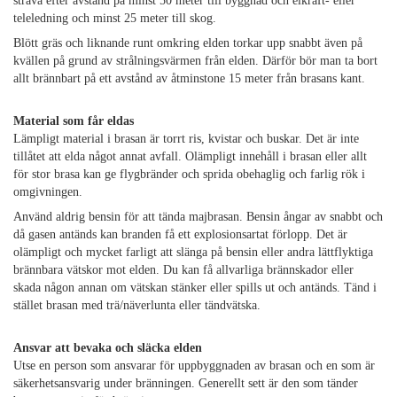
sträva efter avstånd på minst 50 meter till byggnad och elkraft- eller
teleledning och minst 25 meter till skog.
Blött gräs och liknande runt omkring elden torkar upp snabbt även på
kvällen på grund av strålningsvärmen från elden. Därför bör man ta bort
allt brännbart på ett avstånd av åtminstone 15 meter från brasans kant.
Material som får eldas
Lämpligt material i brasan är torrt ris, kvistar och buskar. Det är inte
tillåtet att elda något annat avfall. Olämpligt innehåll i brasan eller allt
för stor brasa kan ge flygbränder och sprida obehaglig och farlig rök i
omgivningen.
Använd aldrig bensin för att tända majbrasan. Bensin ångar av snabbt och
då gasen antänds kan branden få ett explosionsartat förlopp. Det är
olämpligt och mycket farligt att slänga på bensin eller andra lättflyktiga
brännbara vätskor mot elden. Du kan få allvarliga brännskador eller
skada någon annan om vätskan stänker eller spills ut och antänds. Tänd i
stället brasan med trä/näverlunta eller tändvätska.
Ansvar att bevaka och släcka elden
Utse en person som ansvarar för uppbyggnaden av brasan och en som är
säkerhetsansvarig under bränningen. Generellt sett är den som tänder