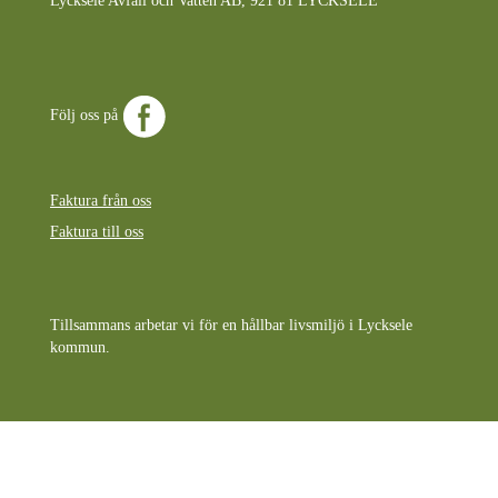
Lycksele Avfall och Vatten AB, 921 81 LYCKSELE
Följ oss på
Faktura från oss
Faktura till oss
Tillsammans arbetar vi för en hållbar livsmiljö i Lycksele
kommun.