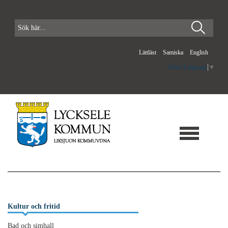
Lättläst
Samiska
English
Select Language
▼
Kultur och fritid
Bad och simhall