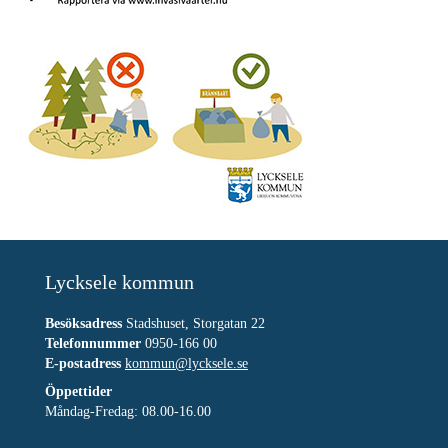
Lycksele kommun
Besöksadress
Stadshuset, Storgatan 22
Telefonnummer
0950-166 00
E-postadress
kommun@lycksele.se
Öppettider
Måndag-Fredag: 08.00-16.00