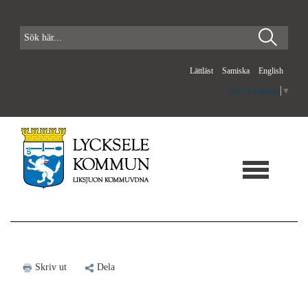
Lättläst
Samiska
English
Select Language
▼
Skriv ut
Dela