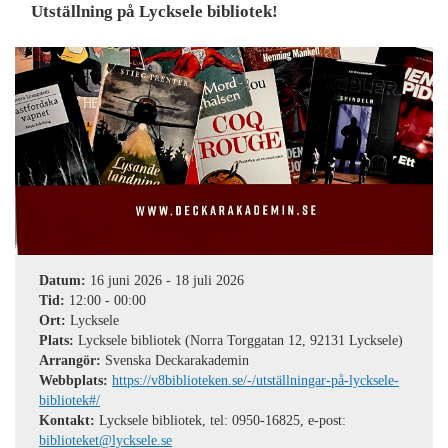
Utställning på Lycksele bibliotek!
Datum:
16 juni 2026
-
18 juli 2026
Tid:
12:00
-
00:00
Ort:
Lycksele
Plats:
Lycksele bibliotek (Norra Torggatan 12, 92131 Lycksele)
Arrangör:
Svenska Deckarakademin
Webbplats:
https://v8biblioteken.se/-/utställningar-på-lycksele-
bibliotek#/
Kontakt:
Lycksele bibliotek, tel: 0950-16825, e-post:
biblioteket@lycksele.se