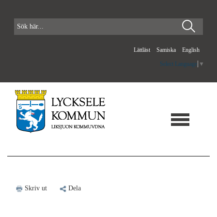
Lättläst
Samiska
English
Select Language
▼
Skriv ut
Dela