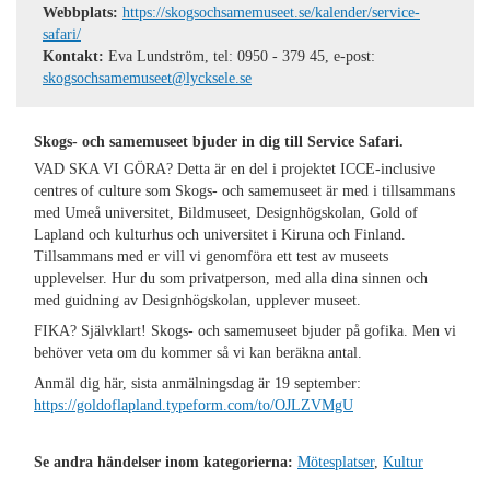
Webbplats:
https://skogsochsamemuseet.se/kalender/service-
safari/
Kontakt:
Eva Lundström, tel: 0950 - 379 45, e-post:
skogsochsamemuseet@lycksele.se
Skogs- och samemuseet bjuder in dig till Service Safari.
VAD SKA VI GÖRA? Detta är en del i projektet ICCE-inclusive
centres of culture som Skogs- och samemuseet är med i tillsammans
med Umeå universitet, Bildmuseet, Designhögskolan, Gold of
Lapland och kulturhus och universitet i Kiruna och Finland.
Tillsammans med er vill vi genomföra ett test av museets
upplevelser. Hur du som privatperson, med alla dina sinnen och
med guidning av Designhögskolan, upplever museet.
FIKA? Självklart! Skogs- och samemuseet bjuder på gofika. Men vi
behöver veta om du kommer så vi kan beräkna antal.
Anmäl dig här, sista anmälningsdag är 19 september:
https://goldoflapland.typeform.com/to/OJLZVMgU
Se andra händelser inom kategorierna:
Mötesplatser
,
Kultur