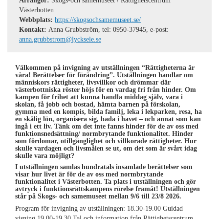
Arrangör:
Skogs-och samemuseet / Rättighetscentrum
Västerbotten
Webbplats:
https://skogsochsamemuseet.se/
Kontakt:
Anna Grubbström, tel: 0950-37945, e-post:
anna.grubbstrom@lycksele.se
Välkommen på invigning av utställningen “Rättigheterna är
våra! Berättelser för förändring”. Utställningen handlar om
människors rättigheter, livsvillkor och drömmar där
västerbottniska röster höjs för en vardag fri från hinder. Om
kampen för frihet att kunna handla middag själv, vara i
skolan, få jobb och bostad, hämta barnen på förskolan,
gymma med en kompis, bilda familj, leka i lekparken, resa, ha
en skälig lön, organisera sig, bada i havet – och annat som kan
ingå i ett liv. Tänk om det inte fanns hinder för de av oss med
funktionsnedsättning/ normbrytande funktionalitet. Hinder
som fördomar, otillgänglighet och villkorade rättigheter. Hur
skulle vardagen och livsmålen se ut, om det som är svårt idag
skulle vara möjligt?
I utställningen samlas hundratals insamlade berättelser som
visar hur livet är för de av oss med normbrytande
funktionalitet i Västerbotten. Ta plats i utställningen och gör
avtryck i funktionsrättskampens rörelse framåt! Utställningen
står på Skogs- och samemuseet mellan 9/6 till 23/8 2026.
Program för invigning av utställningen: 18.30-19.00 Guidad
visning 19.00-19.30 Tal och information från Rättighetscentrum