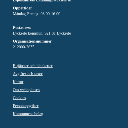
E-postadress
kommun@lycksele.se
Öppettider
Måndag-Fredag: 08.00-16.00
Postadress
Lycksele kommun, 921 81 Lycksele
Organisationsnummer
212000-2635
E-tjänster och blanketter
Avgifter och taxor
Kartor
Om webbplatsen
Cookies
Personuppgifter
Kommunens bolag