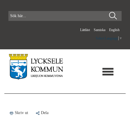
Lättläst
Samiska
English
Select Language
▼
Skriv ut
Dela