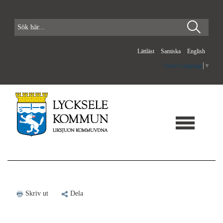
Lättläst
Samiska
English
Select Language
▼
Skriv ut
Dela