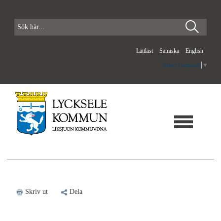
Lättläst
Samiska
English
Select Language
▼
Skriv ut
Dela