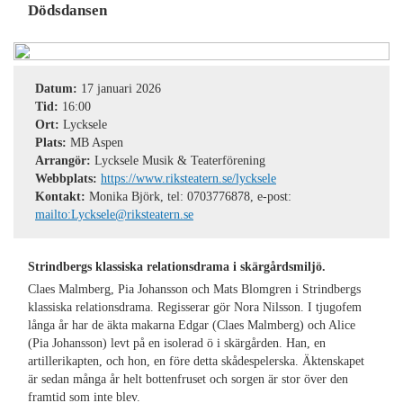
Dödsdansen
Datum:
17 januari 2026
Tid:
16:00
Ort:
Lycksele
Plats:
MB Aspen
Arrangör:
Lycksele Musik & Teaterförening
Webbplats:
https://www.riksteatern.se/lycksele
Kontakt:
Monika Björk, tel: 0703776878, e-post:
mailto:Lycksele@riksteatern.se
Strindbergs klassiska relationsdrama i skärgårdsmiljö.
Claes Malmberg, Pia Johansson och Mats Blomgren i Strindbergs
klassiska relationsdrama. Regisserar gör Nora Nilsson. I tjugofem
långa år har de äkta makarna Edgar (Claes Malmberg) och Alice
(Pia Johansson) levt på en isolerad ö i skärgården. Han, en
artillerikapten, och hon, en före detta skådespelerska. Äktenskapet
är sedan många år helt bottenfruset och sorgen är stor över den
framtid som inte blev.