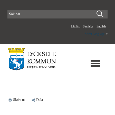
Lättläst
Samiska
English
Select Language
▼
Skriv ut
Dela