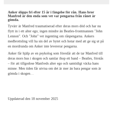
Anker släpps fri efter 15 år i fängelse för rån. Hans bror
Manfred är den enda som vet var pengarna från rånet är
gömda.
Tyvärr är Manfred traumatiserad efter deras mors död och har nu
flytt in i ett alter ego; ingen mindre än Beatles-frontmannen ”John
Lennon”. Och ”John” vet ingenting om rånpengarna. Ankers
medbrottsling vill ha sin del av bytet och hotar med att ge sig ut på
en mordrunda om Anker inte levererar pengarna.
Anker får hjälp av en psykolog som föreslår att de tar Manfred till
deras mors hus i skogen och samlar ihop ett band – Beatles, förstås
– för att tillgodose Manfreds alter ego och samtidigt väcka hans
minne. Men tiden får utvisa om det är mer än bara pengar som är
gömda i skogen…
Uppdaterad den 18 november 2025