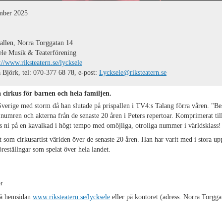
mber 2025
llen, Norra Torggatan 14
le Musik & Teaterförening
://www.riksteatern.se/lycksele
Björk, tel: 070-377 68 78, e-post:
Lycksele@riksteatern.se
cirkus för barnen och hela familjen.
Sverige med storm då han slutade på prispallen i TV4:s Talang förra våren. "Be
a numren och akterna från de senaste 20 åren i Peters repertoar. Komprimerat ti
 ni på en kavalkad i högt tempo med omöjliga, otroliga nummer i världsklass!
 som cirkusartist världen över de senaste 20 åren. Han har varit med i stora u
reställngar som spelat över hela landet.
r
på hemsidan
www.riksteatern.se/lycksele
eller på kontoret (adress: Norra Torgg