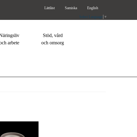
Lättläst
Samiska
English
Select Language
▼
Näringsliv
Stöd, vård
och arbete
och omsorg