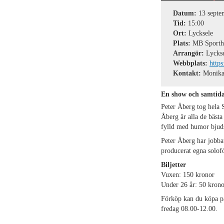
Datum:
13 septe
Tid:
15:00
Ort:
Lycksele
Plats:
MB Sportha
Arrangör:
Lyckse
Webbplats:
https
Kontakt:
Monika 
En show och samtida 
Peter Åberg tog hela 
Åberg är alla de bäst
fylld med humor bjuds
Peter Åberg har jobbat
producerat egna solofö
Biljetter
Vuxen: 150 kronor
Under 26 år: 50 krono
Förköp kan du köpa 
fredag 08.00-12.00.