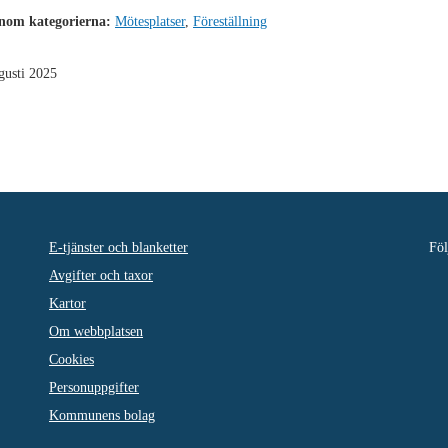
inom kategorierna:
Mötesplatser
,
Föreställning
gusti 2025
E-tjänster och blanketter
Föl
Avgifter och taxor
Kartor
Om webbplatsen
Cookies
Personuppgifter
Kommunens bolag