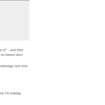
st of" - med Peter
ll en timmes show
ppsättningar men även
atan 14) måndag-