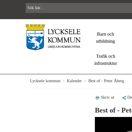
Barn och
utbildning
Trafik och
infrastruktur
Lycksele kommun
>
Kalender
>
Best of - Peter Åberg
Skriv ut
De
Best of - Pe