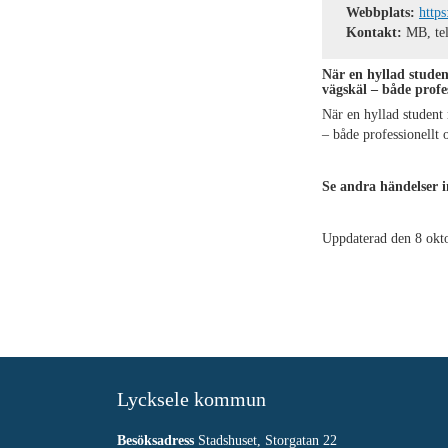
Webbplats:
https
Kontakt:
MB, tel
När en hyllad student
vägskäl – både profes
När en hyllad student 
– både professionellt 
Se andra händelser 
Uppdaterad den 8 okt
Lycksele kommun
Besöksadress
Stadshuset, Storgatan 22