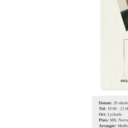
Datum:
20 oktob
Tid:
19:00
-
21:0
Ort:
Lycksele
Plats:
MB, Norra 
Arrangör:
Medbor