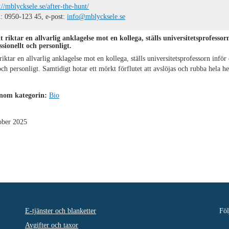
://mblycksele.se/after-the-hunt/
: 0950-123 45, e-post:
info@mblycksele.se
 riktar en allvarlig anklagelse mot en kollega, ställs universitetsprofessor
sionellt och personligt.
riktar en allvarlig anklagelse mot en kollega, ställs universitetsprofessorn inför
och personligt. Samtidigt hotar ett mörkt förflutet att avslöjas och rubba hela he
inom kategorin:
Bio
ober 2025
E-tjänster och blanketter
Föl
Avgifter och taxor