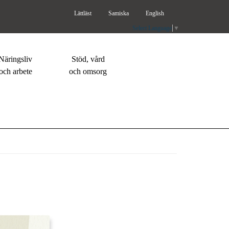
Lättläst
Samiska
English
Select Language
▼
Näringsliv
Stöd, vård
och arbete
och omsorg