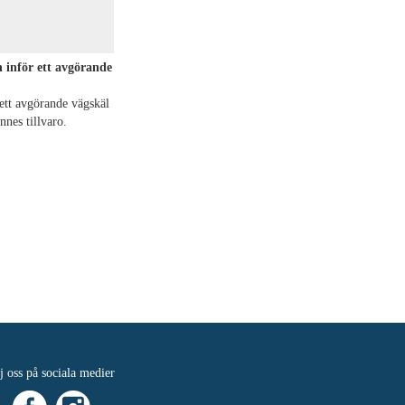
n inför ett avgörande
 ett avgörande vägskäl
nnes tillvaro.
j oss på sociala medier