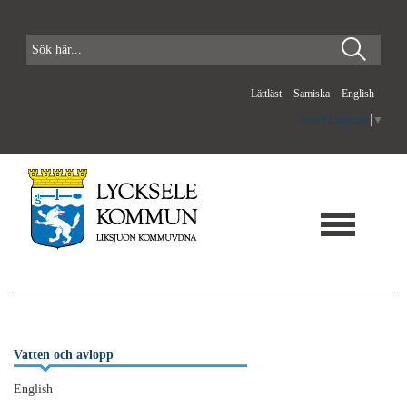
Lättläst
Samiska
English
Select Language
▼
Vatten och avlopp
English