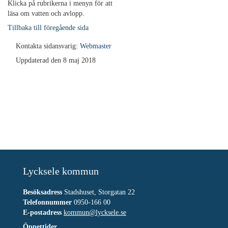
Klicka på rubrikerna i menyn för att
läsa om vatten och avlopp.
Tillbaka till föregående sida
Kontakta sidansvarig:
Webmaster
Uppdaterad den 8 maj 2018
Lycksele kommun
Besöksadress
Stadshuset, Storgatan 22
Telefonnummer
0950-166 00
E-postadress
kommun@lycksele.se
Öppettider