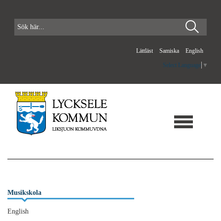
Lättläst
Samiska
English
Select Language
▼
Musikskola
English