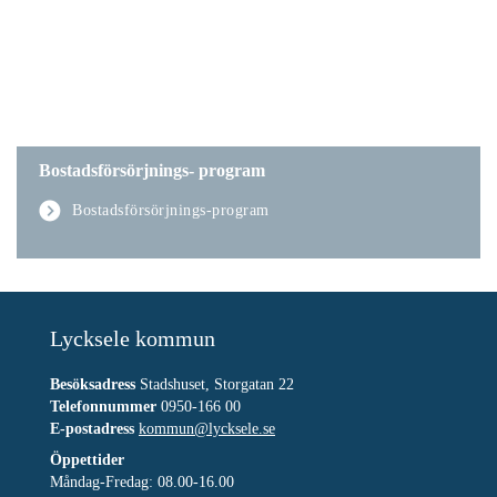
Bostadsförsörjnings- program
Bostadsförsörjnings-program
Lycksele kommun
Besöksadress
Stadshuset, Storgatan 22
Telefonnummer
0950-166 00
E-postadress
kommun@lycksele.se
Öppettider
Måndag-Fredag: 08.00-16.00