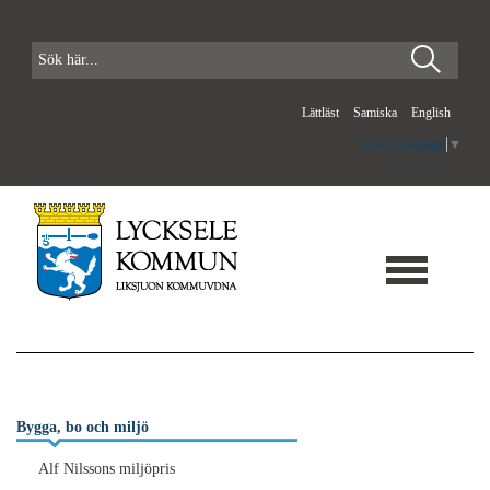
Lättläst
Samiska
English
Select Language
▼
Bygga, bo och miljö
Alf Nilssons miljöpris