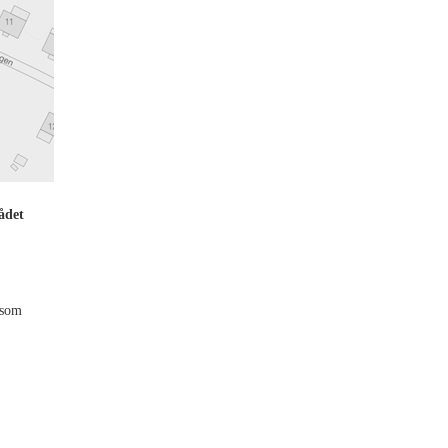
ådet
 som