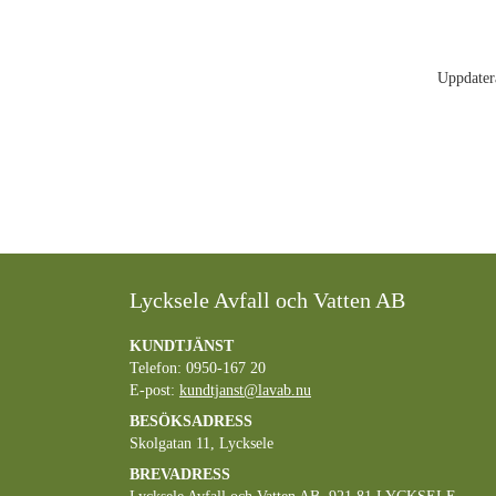
Uppdater
Lycksele Avfall och Vatten AB
KUNDTJÄNST
Telefon: 0950-167 20
E-post:
kundtjanst@lavab.nu
BESÖKSADRESS
Skolgatan 11, Lycksele
BREVADRESS