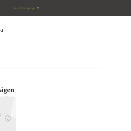
Select Language
▼
st
vägen