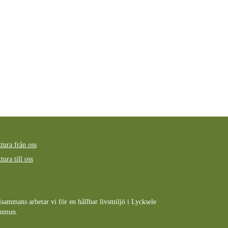
tura från oss
tura till oss
lsammans arbetar vi för en hållbar livsmiljö i Lycksele
mmun.