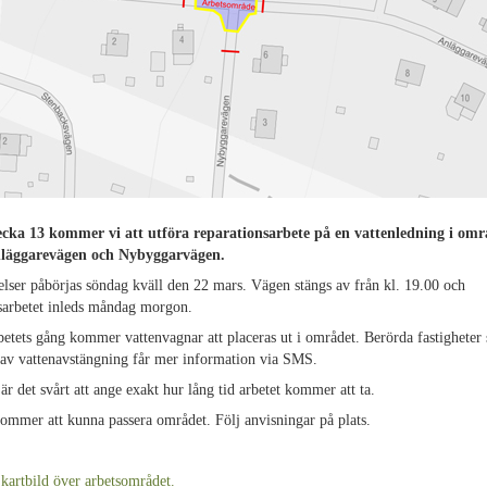
cka 13 kommer vi att utföra reparationsarbete på en vattenledning i omr
nläggarevägen och Nybyggarvägen.
lser påbörjas söndag kväll den 22 mars. Vägen stängs av från kl. 19.00 och
sarbetet inleds måndag morgon.
etets gång kommer vattenvagnar att placeras ut i området. Berörda fastigheter
 av vattenavstängning får mer information via SMS.
 är det svårt att ange exakt hur lång tid arbetet kommer att ta.
mmer att kunna passera området. Följ anvisningar på plats.
 kartbild över arbetsområdet.