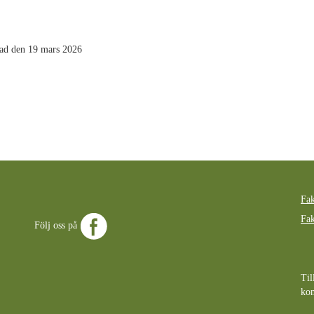
ad den 19 mars 2026
Fak
Fak
Följ oss på
Til
ko