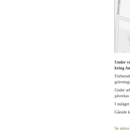
Under ve
kring A
Förberede
grävning
Under arb
påverkas
I nuläget
Gående ko
Se större