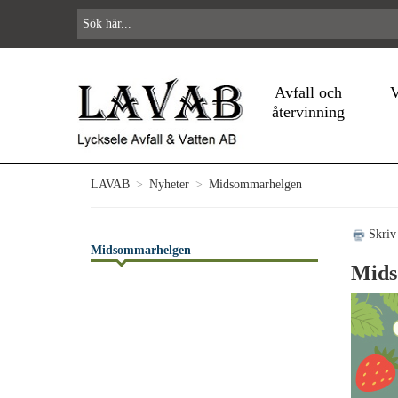
Avfall och
V
återvinning
LAVAB
>
Nyheter
>
Midsommarhelgen
Skriv
Midsommarhelgen
Mids