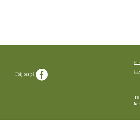
Fak
Fak
Följ oss på
Til
ko