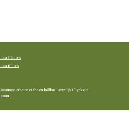
tura från oss
tura till oss
lsammans arbetar vi för en hållbar livsmiljö i Lycksele
mmun.