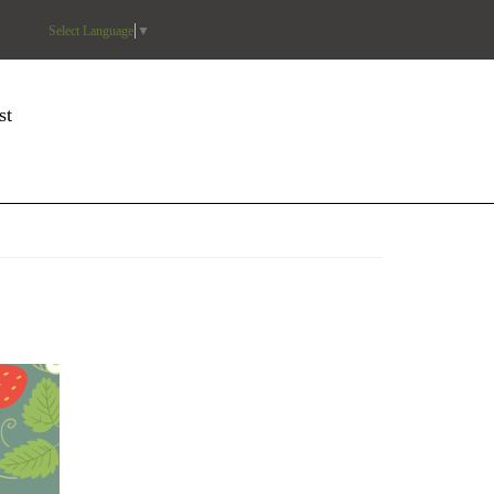
Select Language
▼
st