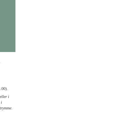
.
.00).
ller i
 i
utrymme.