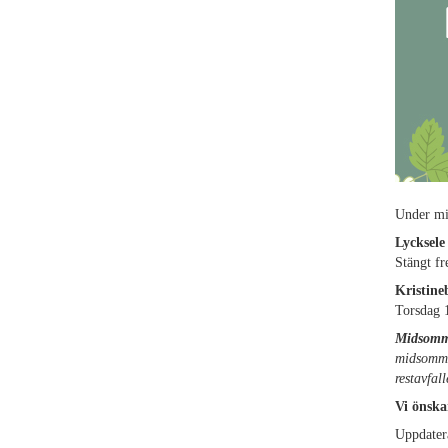
Under mi
Lycksel
Stängt f
Kristin
Torsdag 1
Midsomm
midsommar
restavfal
Vi önska
Uppdater