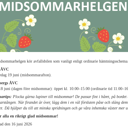
dsommarhelgen kör avfallsbilen som vanligt enligt ordinarie hämtningsschema
e ÅVC
redag 19 juni (midsommarafton).
ebergs ÅVC
8 juni (dagen före midsommar): öppet kl. 10.00–15.00 (ordinarie tid 11.00–16
artips:
Plocka gärna lupiner till midsommar! De passar fint i håret, på bordet e
stången. När firandet är över, lägg dem i en väl försluten påse och släng dem
let. Då hjälper du till att minska spridningen och ge våra inhemska växter mer 
r alla en riktigt glad midsommar!
ad den 16 juni 2026