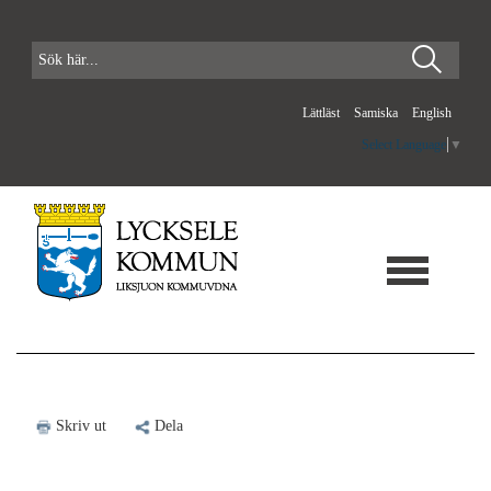
Lättläst
Samiska
English
Select Language
▼
Skriv ut
Dela